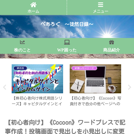
いつもの日々と備忘録
ホーム
メニュー
ぺあろぐ ～徒然日録～
株のこと
WP困った
商品紹介
優待株
WP困ったシリーズ
の銘
【株初心者向け株式用語シリ
【初心者向け】《Cocoon》写
【
ーズ】キャピタルゲインとイ
真付きで自分の他ページへの
ま
ンカムゲイン
リンクを貼る、ブログカード
と文字リンクの設定
【初心者向け】《Cocoon》ワードプレスで記
事作成！投稿画面で見出しを小見出しに変更