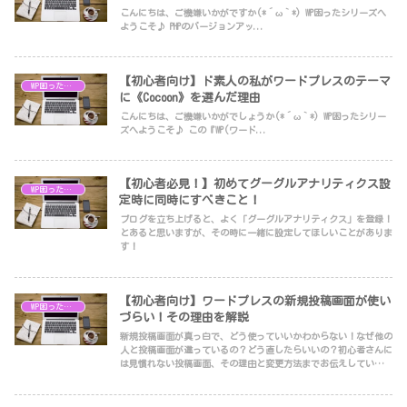
こんにちは、ご機嫌いかがですか(*´ω｀*) WP困ったシリーズへ
ようこそ♪ PHPのバージョンアッ...
【初心者向け】ド素人の私がワードプレスのテーマ
WP困ったシリーズ
に《Cocoon》を選んだ理由
こんにちは、ご機嫌いかがでしょうか(*´ω｀*) WP困ったシリー
ズへようこそ♪ この『WP(ワード...
【初心者必見！】初めてグーグルアナリティクス設
WP困ったシリーズ
定時に同時にすべきこと！
ブログを立ち上げると、よく「グーグルアナリティクス」を登録！
とあると思いますが、その時に一緒に設定してほしいことがありま
す！
【初心者向け】ワードプレスの新規投稿画面が使い
WP困ったシリーズ
づらい！その理由を解説
新規投稿画面が真っ白で、どう使っていいかわからない！なぜ他の
人と投稿画面が違っているの？どう直したらいいの？初心者さんに
は見慣れない投稿画面、その理由と変更方法までお伝えしていま
す！