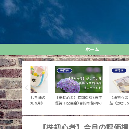
ホーム
優待株
優待株
】長期保有(株主
【株初心者】今月の評価損
【超初心者が株取引を始
金)目的の銘柄の
益《2021.5月終了時点》
た話②】なぜ始めたの？
ぜ優待株なの？初心者に
優待株がオススメな理由
【株初心者】今月の評価損益