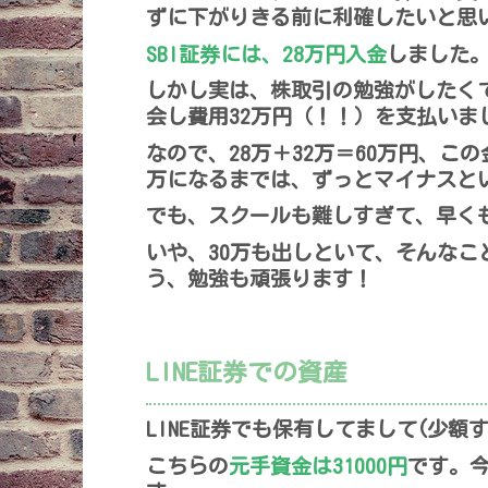
ずに下がりきる前に利確したいと思
SBI証券には、28万円入金
しました
しかし実は、株取引の勉強がしたく
会し費用32万円（！！）を支払いま
なので、28万＋32万＝60万円、こ
万になるまでは、ずっとマイナスと
でも、スクールも難しすぎて、早くも
いや、30万も出しといて、そんな
う、勉強も頑張ります！
LINE証券での資産
LINE証券でも保有してまして(少額
こちらの
元手資金は31000円
です。今