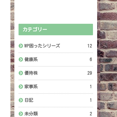
カテゴリー
WP困ったシリーズ
12
健康系
6
優待株
29
家事系
1
日記
1
未分類
2