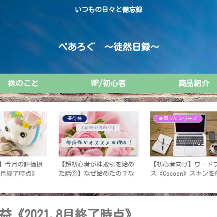
いつもの日々と備忘録
ぺあろぐ ～徒然日録～
株のこと
WP/初心者
商品紹介
WP困ったシリーズ
優待株
め
【初心者向け】ワードプレ
『ゆうちょダイレクト』登
【
な
ス《Cocoon》スキンを使っ
録～利用可能になるまでの
目
は
て、ブログ画面をデザイン
流れ
！
しよう！
《2021.8月終了時点》