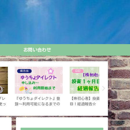
お問い合わせ
日記
WP困ったシリーズ
生活系
株初心者】投資１か月
【初心者向け】ドメイン移
【楽天モバイル
！経過報告☆
管＜ドメインをエックスサ
け】料金プラン《
ーバー管理に変更する方法
LIMIT2.0》
＞
よう！！