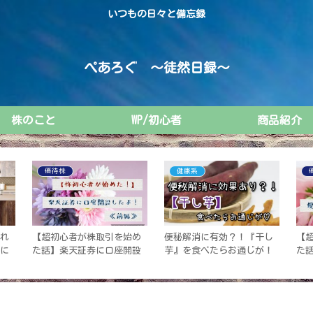
いつもの日々と備忘録
ぺあろぐ ～徒然日録～
株のこと
WP/初心者
商品紹介
美容系
WP困ったシリーズ
ョ
首元の小さいイボのような
【初心者向け】《Cocoon》
【
気
ブツブツ…取りたい！アン
ワードプレスでグローバル
た
！
ミオイルを試してみた感想
メニュー『HOME』を設定す
し
る