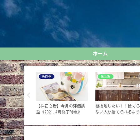
ホーム
WP困ったシリーズ
生活系
さんのための株
【初心者向け】ド素人の私
オシャレなサニタリーシ
NISA(ニー
がワードプレスのテーマに
ーツ、見つけた！しかも
どんなもの？
《Cocoon》を選んだ理由
になる〇〇をほぼ解決…