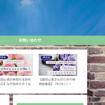
お問い合わせ
優待株
健康系
優待株
超初心者が株取引を始め
【おススメしたい！】お通
【株初心者】今
話】楽天証券に口座開設
じ改善サプリ５選！！
益《2021.4月
たよ！≪後編≫