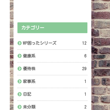
カテゴリー
WP困ったシリーズ
12
健康系
6
優待株
29
家事系
1
日記
1
未分類
2